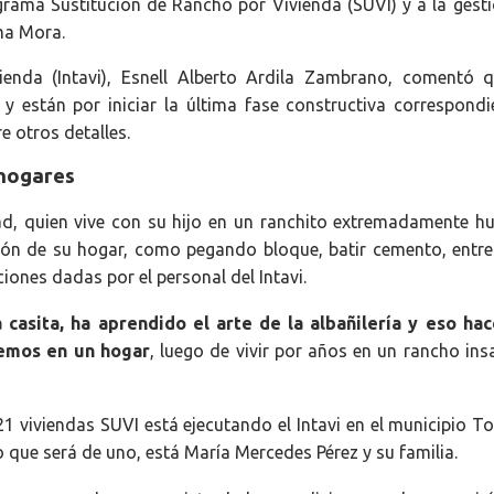
grama Sustitución de Rancho por Vivienda (SUVI) y a la gesti
ma Mora.
vienda (Intavi), Esnell Alberto Ardila Zambrano, comentó 
 están por iniciar la última fase constructiva correspondi
e otros detalles.
 hogares
dad, quien vive con su hijo en un ranchito extremadamente hu
ión de su hogar, como pegando bloque, batir cemento, entre
ciones dadas por el personal del Intavi.
 casita, ha aprendido el arte de la albañilería y eso ha
emos en un hogar
, luego de vivir por años en un rancho ins
1 viviendas SUVI está ejecutando el Intavi en el municipio To
que será de uno, está María Mercedes Pérez y su familia.