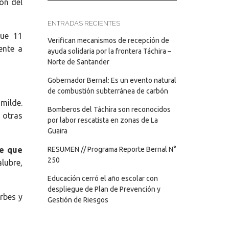
ón del
ENTRADAS RECIENTES
que 11
Verifican mecanismos de recepción de
ente a
ayuda solidaria por la frontera Táchira –
Norte de Santander
Gobernador Bernal: Es un evento natural
de combustión subterránea de carbón
milde.
Bomberos del Táchira son reconocidos
 otras
por labor rescatista en zonas de La
Guaira
ce que
RESUMEN // Programa Reporte Bernal N°
250
alubre,
Educación cerró el año escolar con
despliegue de Plan de Prevención y
rbes y
Gestión de Riesgos