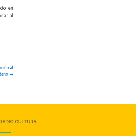
ndo en
car al
nción al
dano
→
RADIO CULTURAL