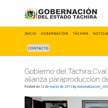
Skip
to
content
INICIO
GOBERNACIÓN
TÁCHIRA
NOTICI
CONTACTO
Gobierno del Táchira,Cva
alianza paraproducción d
Posted on
12 de marzo de 2015
by
Automatizacion_20