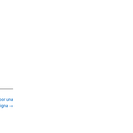
por una
digna
→