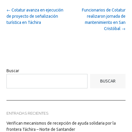
Post
←
Cotatur avanza en ejecución
Funcionarios de Cotatur
navigation
de proyecto de señalización
realizaron jornada de
turística en Táchira
mantenimiento en San
Cristóbal
→
Buscar
BUSCAR
ENTRADAS RECIENTES
Verifican mecanismos de recepción de ayuda solidaria por la
frontera Táchira – Norte de Santander