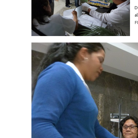
D
a
F