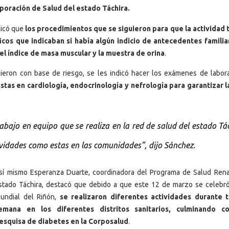
poración de Salud del estado Táchira.
dicó que
los procedimientos que se siguieron para que la actividad 
icos que indicaban si había algún indicio de antecedentes familia
 el índice de masa muscular y la muestra de orina
.
eron con base de riesgo, se les indicó hacer los exámenes de labora
stas en cardiología, endocrinología y nefrología para garantizar l
bajo en equipo que se realiza en la red de salud del estado Tá
vidades como estas en las comunidades”, dijo Sánchez.
sí mismo Esperanza Duarte, coordinadora del Programa de Salud Rena
stado Táchira, destacó que debido a que este 12 de marzo se celebró
undial del Riñón,
se realizaron diferentes actividades durante t
emana en los diferentes distritos sanitarios, culminando c
esquisa de diabetes en la Corposalud
.