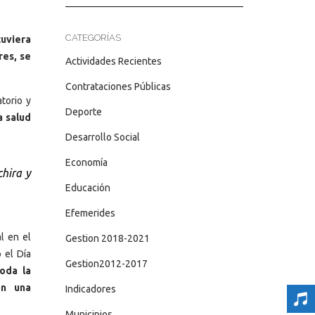
CATEGORÍAS
tuviera
res, se
Actividades Recientes
Contrataciones Públicas
torio y
Deporte
a salud
Desarrollo Social
Economía
chira y
Educación
Efemerides
l en el
Gestion 2018-2021
 el Día
Gestion2012-2017
oda la
on una
Indicadores
Municipios