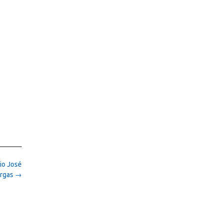
pio José
argas
→