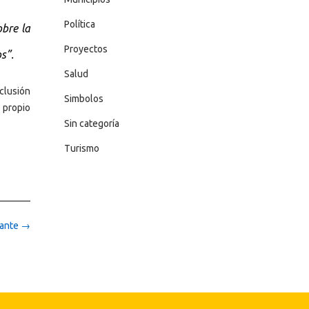
Política
bre la
Proyectos
s”.
Salud
clusión
Simbolos
 propio
Sin categoría
Turismo
bante
→