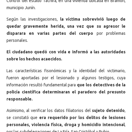
Control del estado Táchira, en una vivienda ubicada en Bramón,
municipio Junín.
Según las investigaciones,
la víctima sobrevivió luego de
quedar gravemente herida, una vez que su agresor le
disparara en varias partes del cuerpo
por problemas
personales.
El ciudadano quedó con vida e informó a las autoridades
sobre los hechos acaecidos.
Las características fisonómicas y la identidad del victimario,
fueron aportadas por el lesionado y algunos testigos, cuya
información resultó fundamental para
que los detectives de la
policía científica determinaran el paradero del presunto
responsable.
Asimismo, al verificar los datos filiatorios del
sujeto detenido
,
se constató que
era requerido por los delitos de lesiones
personales, violencia física, droga y homicidio intencional
,
por las subdelegaciones de La Fría, San Cristóbal y Rubio.