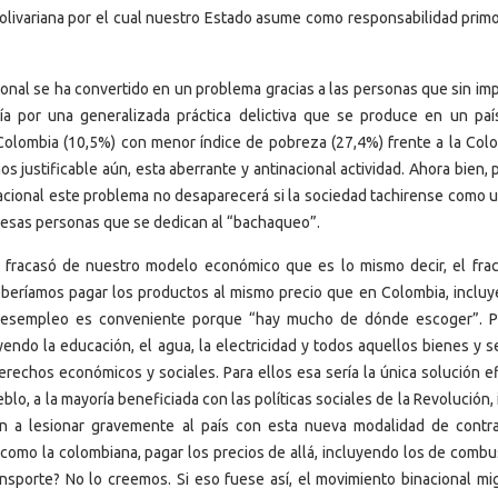
 Bolivariana por el cual nuestro Estado asume como responsabilidad primo
onal se ha convertido en un problema gracias a las personas que sin imp
ía por una generalizada práctica delictiva que se produce en un pa
lombia (10,5%) con menor índice de pobreza (27,4%) frente a la Col
s justificable aún, esta aberrante y antinacional actividad. Ahora bien,
cional este problema no desaparecerá si la sociedad tachirense como u
 esas personas que se dedican al “bachaqueo”.
el fracasó de nuestro modelo económico que es lo mismo decir, el fra
deberíamos pagar los productos al mismo precio que en Colombia, incluy
e desempleo es conveniente porque “hay mucho de dónde escoger”. P
endo la educación, el agua, la electricidad y todos aquellos bienes y se
erechos económicos y sociales. Para ellos esa sería la única solución ef
lo, a la mayoría beneficiada con las políticas sociales de la Revolución,
n a lesionar gravemente al país con esta nueva modalidad de contr
como la colombiana, pagar los precios de allá, incluyendo los de combus
ransporte? No lo creemos. Si eso fuese así, el movimiento binacional mig