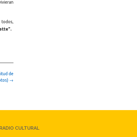
ivieran
 todos,
ette”.
citud de
otos)
→
RADIO CULTURAL