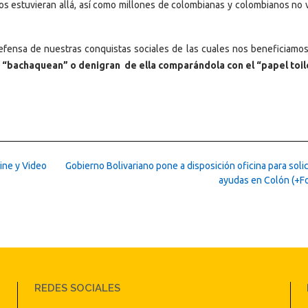
s estuvieran allá, así como millones de colombianas y colombianos no v
 defensa de nuestras conquistas sociales de las cuales nos beneficiamos
A “bachaquean” o denigran de ella comparándola con el “papel toil
Cine y Video
Gobierno Bolivariano pone a disposición oficina para soli
ayudas en Colón (+F
REDES SOCIALES