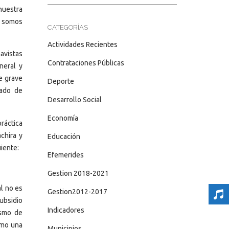
nuestra
e somos
CATEGORÍAS
Actividades Recientes
avistas
Contrataciones Públicas
neral y
e grave
Deporte
tado de
Desarrollo Social
Economía
ráctica
chira y
Educación
uiente:
Efemerides
Gestion 2018-2021
l no es
Gestion2012-2017
ubsidio
Indicadores
ismo de
omo una
Municipios