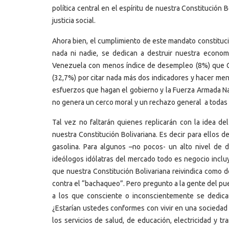
política central en el espíritu de nuestra Constitución
justicia social.
Ahora bien, el cumplimiento de este mandato constituci
nada ni nadie, se dedican a destruir nuestra econom
Venezuela con menos índice de desempleo (8%) que Co
(32,7%) por citar nada más dos indicadores y hacer meno
esfuerzos que hagan el gobierno y la Fuerza Armada Na
no genera un cerco moral y un rechazo general a todas
Tal vez no faltarán quienes replicarán con la idea d
nuestra Constitución Bolivariana. Es decir para ellos 
gasolina. Para algunos –no pocos- un alto nivel d
ideólogos idólatras del mercado todo es negocio incluy
que nuestra Constitución Bolivariana reivindica como d
contra el “bachaqueo”. Pero pregunto a la gente del pueb
a los que consciente o inconscientemente se dedica
¿Estarían ustedes conformes con vivir en una sociedad 
los servicios de salud, de educación, electricidad y t