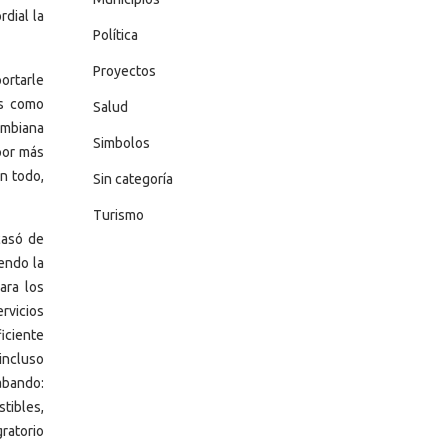
rdial la
Política
Proyectos
ortarle
ís como
Salud
ombiana
Simbolos
 por más
n todo,
Sin categoría
Turismo
casó de
endo la
ara los
rvicios
iciente
 incluso
abando:
tibles,
ratorio