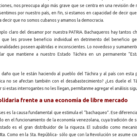
ciones, nos preocupa algo más grave que se centra en una revisión de 
sentimos por nuestro país, en fin, si estamos en capacidad de decir qu
a decir que no somos cubanos y amamos la democracia.
lo claro del desamor por nuestra PATRIA. Bachaqueros hay tantos ch
 que les provee beneficio individual en detrimento del beneficio ge
cionalidades poseen apátridas e inconscientes. Lo novedoso y sumament
egular que mantiene a nuestro Estado Táchira en un permanente “Es
 daño que le están haciendo al pueblo del Táchira y al país con esta p
tica no se afectan también con el desabastecimiento? ¿Les duele el Tá
or si estas interrogantes no les llegan, permítanme agregar el análisis sig
lidaria frente a una economía de libre mercado
ses es la causa fundamental que estimula el “bachaqueo”. Ese diferencia
lo en el funcionamiento de la economía venezolana, cuya tradición de s
 Estado es el gran distribuidor de la riqueza. El subsidio como mecan
 4ta. Como en la 5ta. República- sólo que con la Revolución se asume c