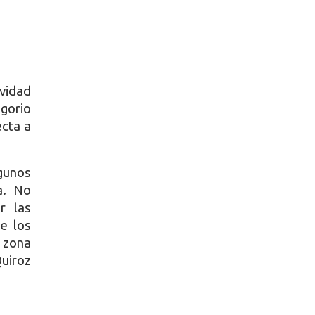
ividad
gorio
ecta a
lgunos
a. No
r las
e los
 zona
Quiroz