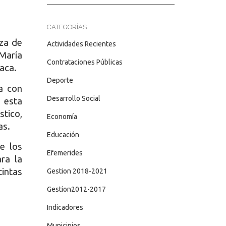
CATEGORÍAS
nza de
Actividades Recientes
 María
Contrataciones Públicas
taca.
Deporte
da con
Desarrollo Social
 esta
tico,
Economía
as.
Educación
e los
Efemerides
ra la
intas
Gestion 2018-2021
Gestion2012-2017
Indicadores
Municipios