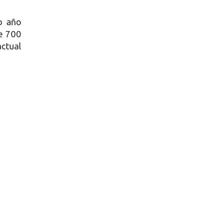
o año
de 700
actual