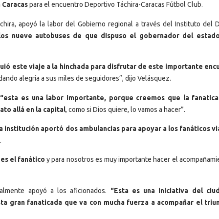
a Caracas
para el encuentro Deportivo Táchira-Caracas Fútbol Club.
chira, apoyó la labor del Gobierno regional a través del Instituto del 
n los nueve autobuses de que dispuso el gobernador del estado
ió este viaje a la hinchada para disfrutar de este importante enc
ndo alegría a sus miles de seguidores”, dijo Velásquez.
 “esta es una labor importante, porque creemos que la fanatic
o allá en la capital
, como si Dios quiere, lo vamos a hacer”.
 institución aportó dos ambulancias para apoyar a los fanáticos vi
.
es el fanático
y para nosotros es muy importante hacer el acompañami
almente apoyó a los aficionados.
“Esta es una iniciativa del ci
a gran fanaticada que va con mucha fuerza a acompañar el triu