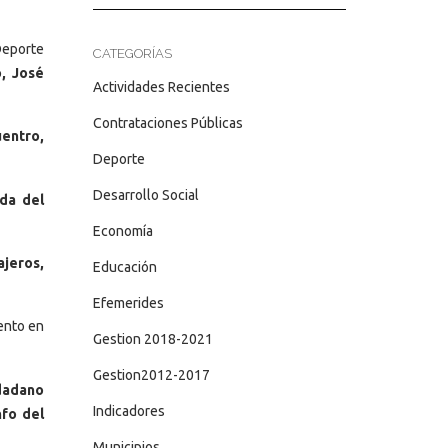
Deporte
CATEGORÍAS
, José
Actividades Recientes
Contrataciones Públicas
uentro,
Deporte
Desarrollo Social
ada del
Economía
ajeros,
Educación
Efemerides
ento en
Gestion 2018-2021
Gestion2012-2017
udadano
Indicadores
nfo del
Municipios