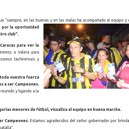
que “siempre, en las buenas y en las malas he acompañad
o al equipo y 
 por la oportunidad
tro club”.
 Caracas para ver la
remos a Valera para
e somos tachirenses y
 toda nuestra fuerza
mos a ser Campeones.
reunido y ligando a la
orías menores de fútbol, visualiza al equipo en buena marcha.
er Campeones.
Estamos agradecidos del señor gobernador por brinda
atalla”.