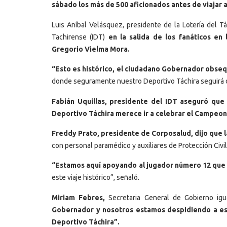
sábado los más de 500 aficionados antes de viajar 
Luis Aníbal Velásquez, presidente de la Lotería del Tá
Tachirense (IDT)
en la salida de los fanáticos e
Gregorio Vielma Mora.
“Esto es histórico, el ciudadano Gobernador obsequ
donde seguramente nuestro Deportivo Táchira seguirá da
Fabián Uquillas, presidente del IDT aseguró que
Deportivo Táchira merece ir a celebrar el Campeonat
Freddy Prato, presidente de Corposalud, dijo que la
con personal paramédico y auxiliares de Protección Civil
“Estamos aquí apoyando al jugador número 12 que 
este viaje histórico”, señaló.
Miriam Febres,
Secretaria General de Gobierno igu
Gobernador y nosotros estamos despidiendo a est
Deportivo Táchira”.