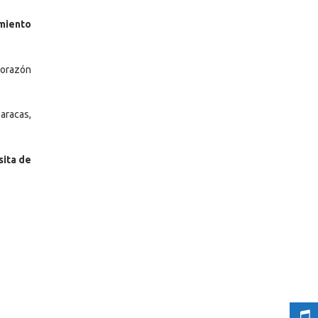
imiento
corazón
aracas,
sita de