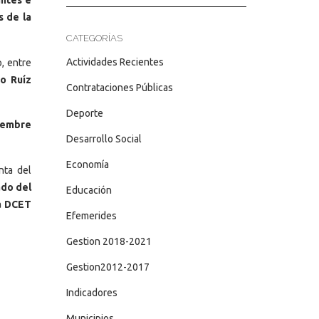
ntes e
s de la
CATEGORÍAS
Actividades Recientes
, entre
o Ruíz
Contrataciones Públicas
Deporte
tiembre
Desarrollo Social
Economía
nta del
ado del
Educación
a DCET
Efemerides
Gestion 2018-2021
Gestion2012-2017
Indicadores
Municipios