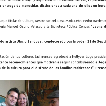
ento al loable trabajo y trayectoria de destacados artistas,
representa
izo entrega de merecidas distinciones a cada uno de ellos en hora
ue titular de Cultura, Nestor Melani, Rosa María León, Pedro Barriento
alería Manuel Osorio Velasco y la Biblioteca Pública Central “
Leonard
ido artista Ulacio Sandoval, condecorado con la orden 21 de Sep
ación de los cultores tachirenses agradeció a Nellyver Lugo preside
tante reconocimientos que motivan a seguir contribuyendo el leg
 de la cultura para el disfrute de las familias tachirenses”
.
Prens