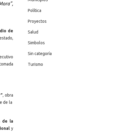
Mora”,
Política
Proyectos
dio de
Salud
estado,
Simbolos
Sin categoría
ecutivo
 tomada
Turismo
r”
, obra
te de la
s de la
ional
y