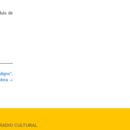
dulo de
digno”,
 Mora
→
RADIO CULTURAL