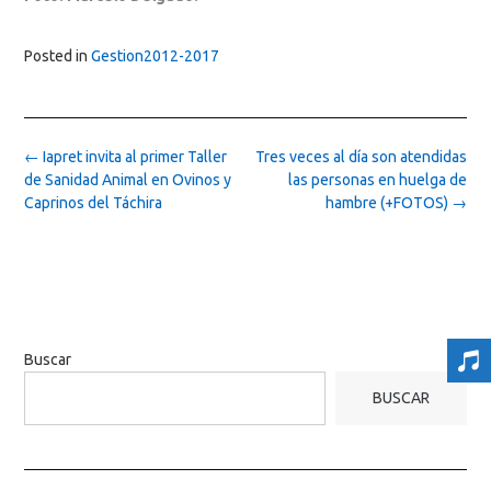
Posted in
Gestion2012-2017
Post
←
Iapret invita al primer Taller
Tres veces al día son atendidas
navigation
de Sanidad Animal en Ovinos y
las personas en huelga de
Caprinos del Táchira
hambre (+FOTOS)
→
Buscar
BUSCAR