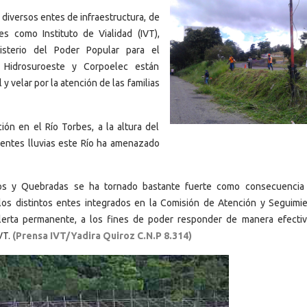
diversos entes de infraestructura, de
es como Instituto de Vialidad (IVT),
inisterio del Poder Popular para el
, Hidrosuroeste y Corpoelec están
l y velar por la atención de las familias
ón en el Río Torbes, a la altura del
tentes lluvias este Río ha amenazado
os y Quebradas se ha tornado bastante fuerte como consecuencia
 los distintos entes integrados en la Comisión de Atención y Seguimi
lerta permanente, a los fines de poder responder de manera efectiv
VT.
(Prensa IVT/Yadira Quiroz C.N.P 8.314)