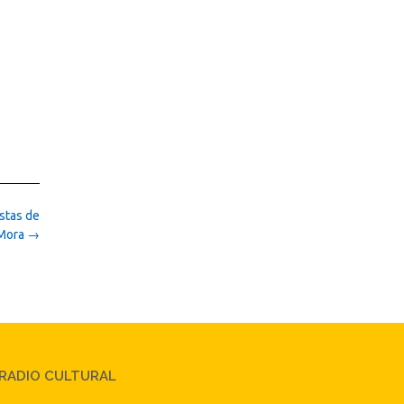
stas de
 Mora
→
RADIO CULTURAL