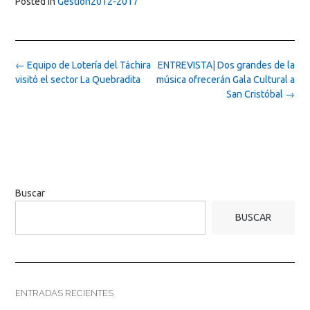
Posted in
Gestion2012-2017
Post
←
Equipo de Lotería del Táchira
ENTREVISTA| Dos grandes de la
navigation
visitó el sector La Quebradita
música ofrecerán Gala Cultural a
San Cristóbal
→
Buscar
BUSCAR
ENTRADAS RECIENTES