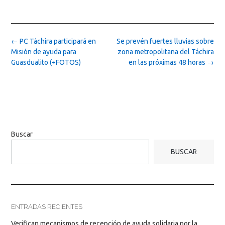
Post
←
PC Táchira participará en
Se prevén fuertes lluvias sobre
navigation
Misión de ayuda para
zona metropolitana del Táchira
Guasdualito (+FOTOS)
en las próximas 48 horas
→
Buscar
BUSCAR
ENTRADAS RECIENTES
Verifican mecanismos de recepción de ayuda solidaria por la