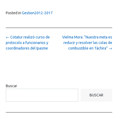
Posted in
Gestion2012-2017
Post
←
Cotatur realizó curso de
Vielma Mora: “Nuestra meta es
navigation
protocolo a funcionarios y
reducir y resolver las colas de
coordinadores del Ipasme
combustible en Táchira”
→
Buscar
BUSCAR