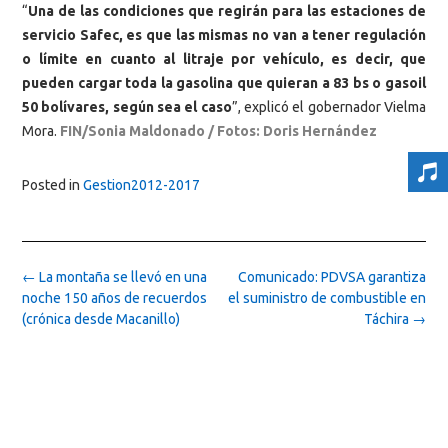
“
Una de las condiciones que regirán para las estaciones de
servicio Safec, es que las mismas no van a tener regulación
o límite en cuanto al litraje por vehículo, es decir, que
pueden cargar toda la gasolina que quieran a 83 bs o gasoil
50 bolívares, según sea el caso
”, explicó el gobernador Vielma
Mora.
FIN/Sonia Maldonado / Fotos: Doris Hernández
Posted in
Gestion2012-2017
Post
←
La montaña se llevó en una
Comunicado: PDVSA garantiza
navigation
noche 150 años de recuerdos
el suministro de combustible en
(crónica desde Macanillo)
Táchira
→