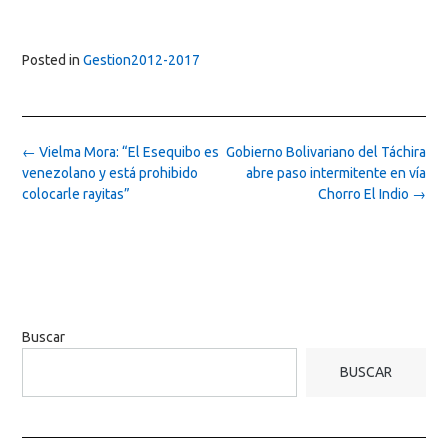
Posted in
Gestion2012-2017
Post
←
Vielma Mora: “El Esequibo es
Gobierno Bolivariano del Táchira
navigation
venezolano y está prohibido
abre paso intermitente en vía
colocarle rayitas”
Chorro El Indio
→
Buscar
BUSCAR