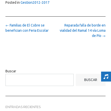
Posted in
Gestion2012-2017
Post
←
Familias de El Cobre se
Reparada falla de borde en
navigation
benefician con Feria Escolar
vialidad del Ramal 14 vía Loma
de Pío
→
Buscar
BUSCAR
ENTRADAS RECIENTES