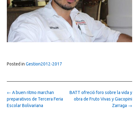
Posted in
Gestion2012-2017
Post
←
A buen ritmo marchan
BATT ofreció foro sobre la vida y
navigation
preparativos de Tercera Feria
obra de Fruto Vivas y Giacopini
Escolar Bolivariana
Zarraga
→