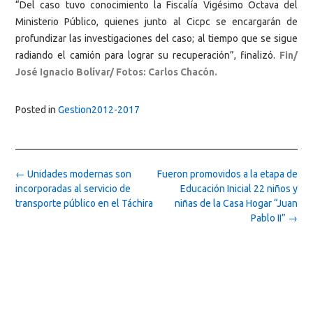
“Del caso tuvo conocimiento la Fiscalía Vigésimo Octava del
Ministerio Público, quienes junto al Cicpc se encargarán de
profundizar las investigaciones del caso; al tiempo que se sigue
radiando el camión para lograr su recuperación”, finalizó.
Fin/
José Ignacio Bolívar/ Fotos: Carlos Chacón.
Posted in
Gestion2012-2017
Post
←
Unidades modernas son
Fueron promovidos a la etapa de
navigation
incorporadas al servicio de
Educación Inicial 22 niños y
transporte público en el Táchira
niñas de la Casa Hogar “Juan
Pablo II”
→