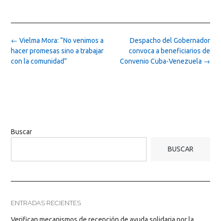
Post
←
Vielma Mora: “No venimos a
Despacho del Gobernador
navigation
hacer promesas sino a trabajar
convoca a beneficiarios de
con la comunidad”
Convenio Cuba-Venezuela
→
Buscar
BUSCAR
ENTRADAS RECIENTES
Verifican mecanismos de recepción de ayuda solidaria por la