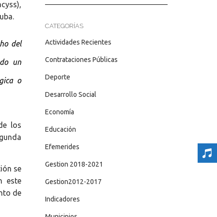
cyss),
Cuba.
CATEGORÍAS
Actividades Recientes
cho del
Contrataciones Públicas
ndo un
Deporte
gica o
Desarrollo Social
Economía
de los
Educación
egunda
Efemerides
Gestion 2018-2021
ión se
n este
Gestion2012-2017
nto de
Indicadores
Municipios