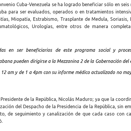
onvenio Cuba-Venezuela se ha logrado beneficiar sólo en seis
uba para ser evaluados, operados o en tratamientos intensi
tías, Miopatía, Estrabismo, Trasplante de Medula, Soriasis, 
raumatológicos, Urologías, entre otros de manera complet
das en ser beneficiarios de este programa social y proce
abana pueden dirigirse a la Mezzanina 2 de la Gobernación del
 a 12 am y de 1 a 4pm con su informe médico actualizado no ma
l Presidente de la República, Nicolás Maduro; ya que la coord
ización del Despacho de la Presidencia de la República, sin e
cto, de seguimiento y canalización de que cada caso con ca
ó.