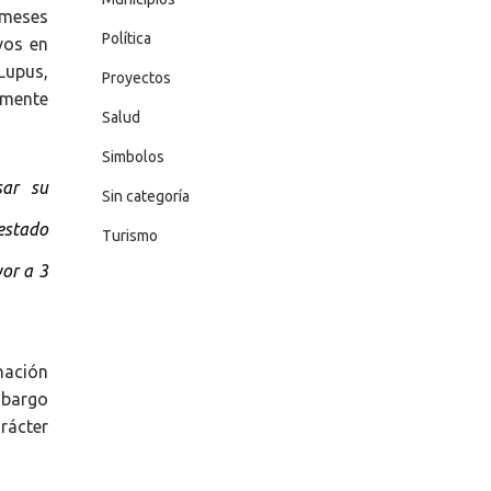
 meses
Política
vos en
Lupus,
Proyectos
amente
Salud
Simbolos
sar su
Sin categoría
 estado
Turismo
yor a 3
inación
mbargo
rácter