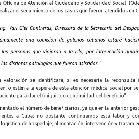
la Oficina de Atención al Ciudadano y Solidaridad Social (Oda
 realizar el seguimiento de los casos que fueron atendidos en 
ng. Yari Gler Contreras, Directora de la Secretaría del Despa
ximamente una comisión de galenos cubanos estará hacie
as personas que viajaron a la Isla, por intervención quirúr
 las distintas patologías que fueron asistidos.”
valoración se identificará, sí es necesaria la reconsulta 
ten, o estén a la espera de esta atención médica-social por s
aciente para dar el finiquito o continuidad del beneficio”.
entado el número de beneficiarios, ya que en la anterior gest
ientes a Cuba; no obstante continuamos esta labor y co
logística de hospedaje, alimentación, intervención y tratamie