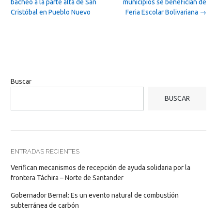
navigation
bacheo a la parte alta de San
municipios se benefician de
Cristóbal en Pueblo Nuevo
Feria Escolar Bolivariana
→
Buscar
BUSCAR
ENTRADAS RECIENTES
Verifican mecanismos de recepción de ayuda solidaria por la
frontera Táchira – Norte de Santander
Gobernador Bernal: Es un evento natural de combustión
subterránea de carbón