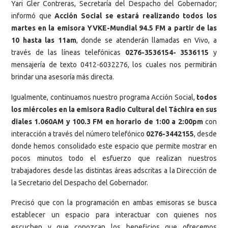
Yari Gler Contreras, Secretaría del Despacho del Gobernador;
informó que
Acción Social se estará realizando todos los
martes en la emisora YVKE-Mundial 94.5 FM a partir de las
10 hasta las 11am
, donde se atenderán llamadas en Vivo, a
través de las líneas telefónicas
0276-3536154- 3536115
y
mensajería de texto 0412-6032276, los cuales nos permitirán
brindar una asesoría más directa.
Igualmente, continuamos nuestro programa Acción Social,
todos
los miércoles en la emisora Radio Cultural del Táchira en sus
diales 1.060AM y 100.3 FM en horario de 1:00 a 2:00pm
con
interacción a través del número telefónico
0276-3442155
, desde
donde hemos consolidado este espacio que permite mostrar en
pocos minutos todo el esfuerzo que realizan nuestros
trabajadores desde las distintas áreas adscritas a la Dirección de
la Secretario del Despacho del Gobernador.
Precisó que con la programación en ambas emisoras se busca
establecer un espacio para interactuar con quienes nos
escuchen y que conozcan los beneficios que ofrecemos