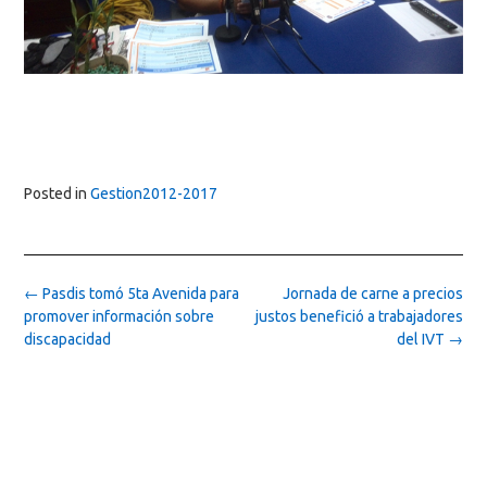
Posted in
Gestion2012-2017
Post
←
Pasdis tomó 5ta Avenida para
Jornada de carne a precios
navigation
promover información sobre
justos benefició a trabajadores
discapacidad
del IVT
→