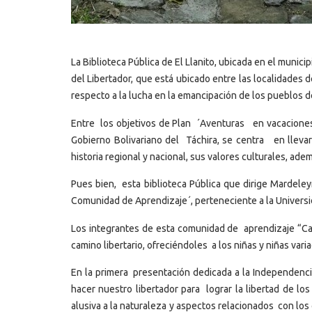
La Biblioteca Pública de El Llanito, ubicada en el munic
del Libertador, que está ubicado entre las localidades d
respecto a la lucha en la emancipación de los pueblos d
Entre los objetivos de Plan ´Aventuras en vacaciones´ 
Gobierno Bolivariano del Táchira, se centra en llevar 
historia regional y nacional, sus valores culturales, ad
Pues bien, esta biblioteca Pública que dirige Mardel
Comunidad de Aprendizaje´, perteneciente a la Universid
Los integrantes de esta comunidad de aprendizaje “Cami
camino libertario, ofreciéndoles a los niñas y niñas vari
En la primera presentación dedicada a la Independenci
hacer nuestro libertador para lograr la libertad de l
alusiva a la naturaleza y aspectos relacionados con lo