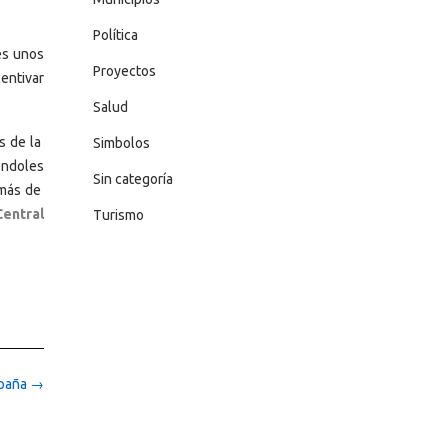
Política
les unos
Proyectos
entivar
Salud
s de la
Simbolos
iéndoles
Sin categoría
emás de
Central
Turismo
spaña
→