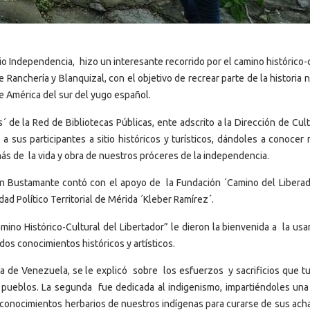
ipio Independencia, hizo un interesante recorrido por el camino histórico-
e Ranchería y Blanquizal, con el objetivo de recrear parte de la historia 
e América del sur del yugo español.
de la Red de Bibliotecas Públicas, ente adscrito a la Dirección de Cult
a sus participantes a sitio históricos y turísticos, dándoles a conocer 
emás de la vida y obra de nuestros próceres de la independencia.
eyn Bustamante contó con el apoyo de la Fundación ´Camino del Liberad
ad Político Territorial de Mérida ´Kleber Ramírez´.
no Histórico-Cultural del Libertador” le dieron la bienvenida a la usa
ados conocimientos históricos y artísticos.
a de Venezuela, se le explicó sobre los esfuerzos y sacrificios que t
os pueblos. La segunda fue dedicada al indigenismo, impartiéndoles una
s conocimientos herbarios de nuestros indígenas para curarse de sus ach