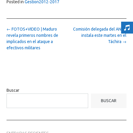
Posted in
Gestion2012-2017
Post
←
FOTOS+VIDEO | Maduro
Comisión delegada del AN se
navigation
revela primeros nombres de
instala este martes en el
implicados en el ataque a
Táchira
→
efectivos militares
Buscar
BUSCAR