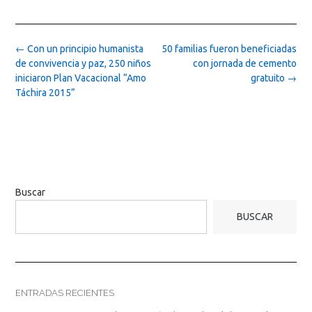
Post
←
Con un principio humanista
50 familias fueron beneficiadas
navigation
de convivencia y paz, 250 niños
con jornada de cemento
iniciaron Plan Vacacional “Amo
gratuito
→
Táchira 2015”
Buscar
BUSCAR
ENTRADAS RECIENTES