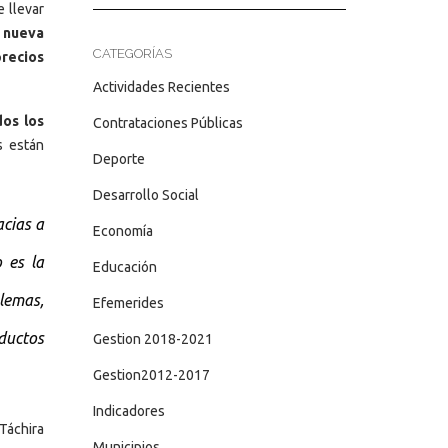
 llevar
a nueva
CATEGORÍAS
precios
Actividades Recientes
os los
Contrataciones Públicas
s están
Deporte
Desarrollo Social
acias a
Economía
 es la
Educación
lemas,
Efemerides
ductos
Gestion 2018-2021
Gestion2012-2017
Indicadores
Táchira
Municipios