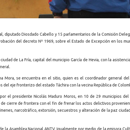
al, diputado Diosdado Cabello y 15 parlamentarios de la Comisión Deleg
 aprobación del decreto Nº 1969, sobre el Estado de Excepción en los mun
ciudad de La Fría, capital del municipio García de Hevia, con la asistenci
neral.
a Mora, se encuentra en el sitio, quien es el coordinador general del
 del eje fronterizo del estado Táchira con la vecina República de Colom
por el presidente Nicolás Maduro Moros, en 10 de 29 municipios del
de cierre de frontera con el fin de frenar los actos delictivos provenie
ímenes, narcotráfico, extorsión, secuestros y alteración de la paz ciuda
 de la Asamblea Nacional ANTV. Igualmente por medio de la emisora Cult