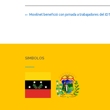
Post
←
Movilnet benefició con jornada a trabajadores del ID
navigation
SIMBOLOS