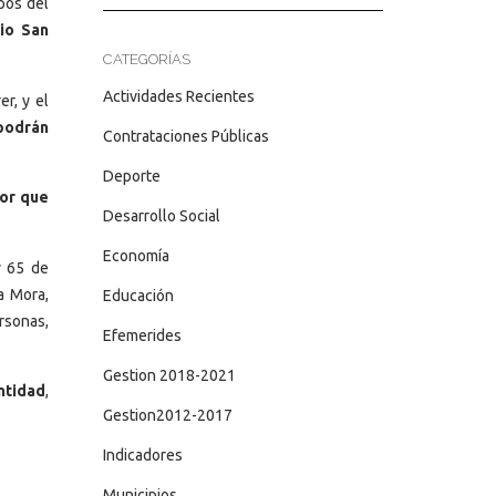
pos del
io San
CATEGORÍAS
Actividades Recientes
r, y el
podrán
Contrataciones Públicas
Deporte
dor que
Desarrollo Social
Economía
y 65 de
a Mora,
Educación
ersonas,
Efemerides
Gestion 2018-2021
ntidad
,
Gestion2012-2017
Indicadores
Municipios