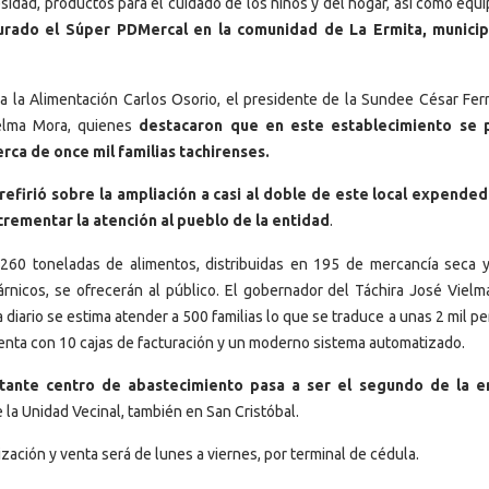
sidad, productos para el cuidado de los niños y del hogar, así como equi
urado el Súper PDMercal en la comunidad de La Ermita, municip
a la Alimentación Carlos Osorio, el presidente de la Sundee César Ferre
ielma Mora, quienes
destacaron que en este establecimiento se 
cerca de once
mil familias tachirenses.
refirió sobre la ampliación a casi al doble de este local expende
crementar la atención al pueblo de la entidad
.
 260 toneladas de alimentos, distribuidas en 195 de mercancía seca 
rnicos, se ofrecerán al público. El gobernador del Táchira José Vielm
a diario se estima atender a 500 familias lo que se traduce a unas 2 mil p
nta con 10 cajas de facturación y un moderno sistema automatizado.
tante centro de abastecimiento pasa a ser el segundo de la e
 la Unidad Vecinal, también en San Cristóbal.
ización y venta será de lunes a viernes, por terminal de cédula.