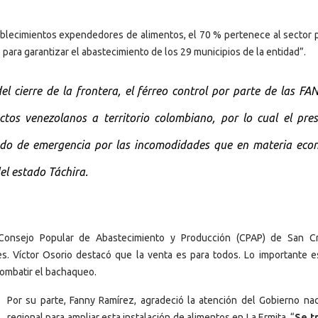
tablecimientos expendedores de alimentos, el 70 % pertenece al sector p
 para garantizar el abastecimiento de los 29 municipios de la entidad”.
 cierre de la frontera, el férreo control por parte de las FA
ctos venezolanos a territorio colombiano, por lo cual el pres
ado de emergencia por las incomodidades que en materia eco
el estado Táchira.
Consejo Popular de Abastecimiento y Producción (CPAP) de San Cr
s. Víctor Osorio destacó que la venta es para todos. Lo importante e
combatir el bachaqueo.
Por su parte, Fanny Ramírez, agradeció la atención del Gobie
rno nac
regional para ampliar esta instalación de alimentos en La Ermita. “
Se t