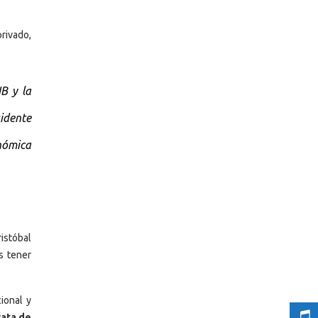
rivado,
NB y la
idente
nómica
istóbal
s tener
ional y
rata de