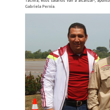
Táchira, esos salarios van a alcanzar-, apunt
Gabriela Pernía
.