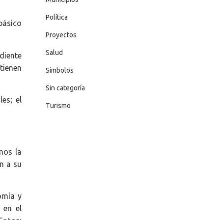
Política
básico
Proyectos
Salud
diente
tienen
Simbolos
Sin categoría
es; el
Turismo
mos la
n a su
omía y
 en el