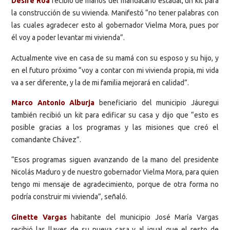
Desiré Roa
recibió de manos del mandatario estadal, un kit para
la construcción de su vivienda. Manifestó “no tener palabras con
las cuales agradecer esto al gobernador Vielma Mora, pues por
él voy a poder levantar mi vivienda”.
Actualmente vive en casa de su mamá con su esposo y su hijo, y
en el futuro próximo “voy a contar con mi vivienda propia, mi vida
va a ser diferente, y la de mi familia mejorará en calidad”.
Marco Antonio Alburja
beneficiario del municipio Jáuregui
también recibió un kit para edificar su casa y dijo que “esto es
posible gracias a los programas y las misiones que creó el
comandante Chávez”.
“Esos programas siguen avanzando de la mano del presidente
Nicolás Maduro y de nuestro gobernador Vielma Mora, para quien
tengo mi mensaje de agradecimiento, porque de otra forma no
podría construir mi vivienda”, señaló.
Ginette Vargas
habitante del municipio José María Vargas
recibió las llaves de su nueva casa y al igual que el resto de