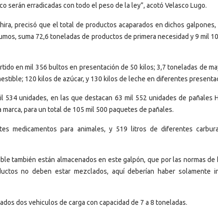
o serán erradicadas con todo el peso de la ley”, acotó Velasco Lugo.
hira, precisó que el total de productos acaparados en dichos galpones,
umos, suma 72,6 toneladas de productos de primera necesidad y 9 mil 106
artido en mil 356 bultos en presentación de 50 kilos; 3,7 toneladas de 
omestible; 120 kilos de azúcar, y 130 kilos de leche en diferentes presenta
il 534 unidades, en las que destacan 63 mil 552 unidades de pañales 
ma marca, para un total de 105 mil 500 paquetes de pañales.
ntes medicamentos para animales, y 519 litros de diferentes carbur
tible también están almacenados en este galpón, que por las normas de 
ductos no deben estar mezclados, aquí deberían haber solamente 
dos dos vehiculos de carga con capacidad de 7 a 8 toneladas.