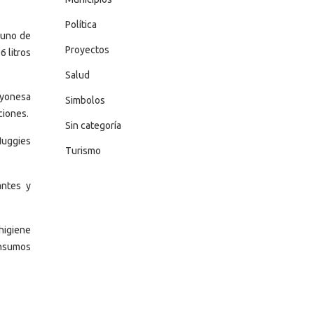
Política
 uno de
Proyectos
 litros
Salud
mayonesa
Simbolos
ciones.
Sin categoría
Huggies
Turismo
antes y
higiene
insumos