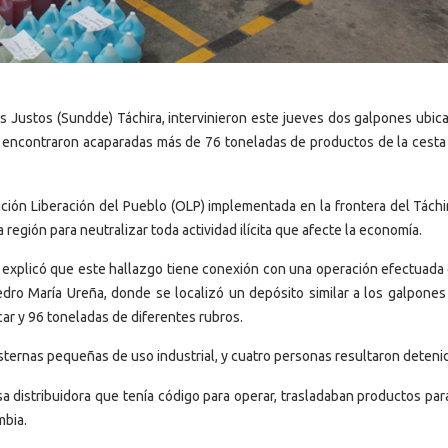
ios Justos (Sundde) Táchira, intervinieron este jueves dos galpones ubic
e encontraron acaparadas más de 76 toneladas de productos de la cesta 
ción Liberación del Pueblo (OLP) implementada en la frontera del Táchir
 región para neutralizar toda actividad ilícita que afecte la economía.
 explicó que este hallazgo tiene conexión con una operación efectuada 
dro María Ureña, donde se localizó un depósito similar a los galpones
r y 96 toneladas de diferentes rubros.
sternas pequeñas de uso industrial, y cuatro personas resultaron deteni
sa distribuidora que tenía código para operar, trasladaban productos par
mbia.