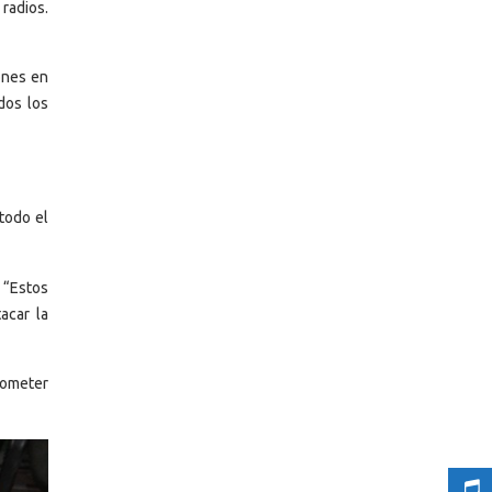
 radios.
ones en
dos los
todo el
 “Estos
acar la
cometer