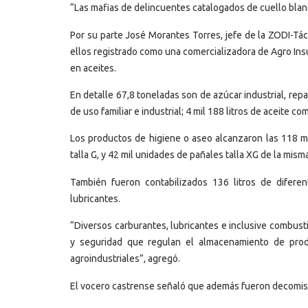
“Las mafias de delincuentes catalogados de cuello blanc
Por su parte José Morantes Torres, jefe de la ZODI-Tác
ellos registrado como una comercializadora de Agro Ins
en aceites.
En detalle 67,8 toneladas son de azúcar industrial, rep
de uso familiar e industrial; 4 mil 188 litros de aceite c
Los productos de higiene o aseo alcanzaron las 118 m
talla G, y 42 mil unidades de pañales talla XG de la mis
También fueron contabilizados 136 litros de difere
lubricantes.
“Diversos carburantes, lubricantes e inclusive combus
y seguridad que regulan el almacenamiento de pro
agroindustriales”, agregó.
El vocero castrense señaló que además fueron decomisa