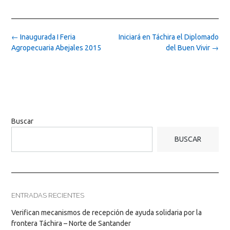
Post
←
Inaugurada I Feria
Iniciará en Táchira el Diplomado
navigation
Agropecuaria Abejales 2015
del Buen Vivir
→
Buscar
BUSCAR
ENTRADAS RECIENTES
Verifican mecanismos de recepción de ayuda solidaria por la
frontera Táchira – Norte de Santander