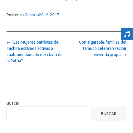
Posted in
Gestion2012-2017
Post
←
“Las Mujeres patriotas del
Con algarabía, familias del
navigation
Táchira estamos activas a
Támuco celebran recibir
cualquier llamado del clarín de
vivienda propia
→
la Patria”
Buscar
BUSCAR