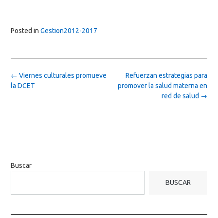
Posted in
Gestion2012-2017
Post
←
Viernes culturales promueve
Refuerzan estrategias para
navigation
la DCET
promover la salud materna en
red de salud
→
Buscar
BUSCAR