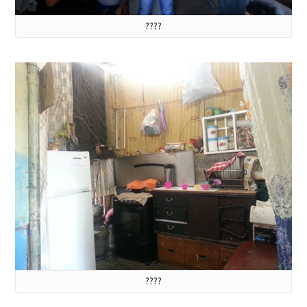
????
????