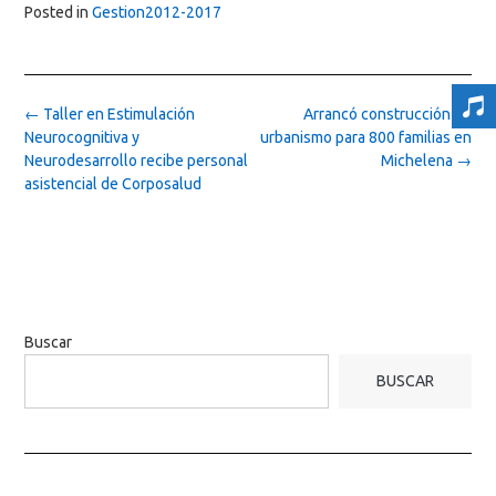
Posted in
Gestion2012-2017
Post
←
Taller en Estimulación
Arrancó construcción de
navigation
Neurocognitiva y
urbanismo para 800 familias en
Neurodesarrollo recibe personal
Michelena
→
asistencial de Corposalud
Buscar
BUSCAR