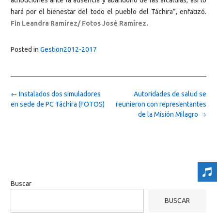
atribuciones ante la ausencia y abandono de las alcaldías, así lo
hará por el bienestar del todo el pueblo del Táchira”, enfatizó.
Fin Leandra Ramírez/ Fotos José Ramírez.
Posted in
Gestion2012-2017
Post
←
Instalados dos simuladores
Autoridades de salud se
navigation
en sede de PC Táchira (FOTOS)
reunieron con representantes
de la Misión Milagro
→
Buscar
BUSCAR