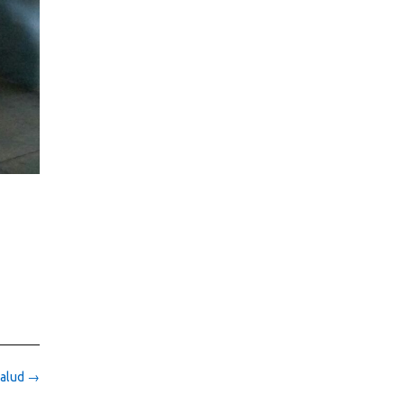
salud
→