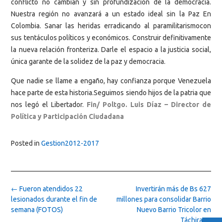
conflicto no cambian y sin profundización de la democracia.
Nuestra región no avanzará a un estado ideal sin la Paz En
Colombia. Sanar las heridas erradicando al paramilitarismocon
sus tentáculos políticos y económicos. Construir definitivamente
la nueva relación fronteriza. Darle el espacio a la justicia social,
única garante de la solidez de la paz y democracia.
Que nadie se llame a engaño, hay confianza porque Venezuela
hace parte de esta historia.Seguimos siendo hijos de la patria que
nos legó el Libertador.
Fin/ Poltgo. Luis Díaz – Director de
Política y Participación Ciudadana
Posted in
Gestion2012-2017
Post
←
Fueron atendidos 22
Invertirán más de Bs 627
navigation
lesionados durante el fin de
millones para consolidar Barrio
semana (FOTOS)
Nuevo Barrio Tricolor en
Táchira
→