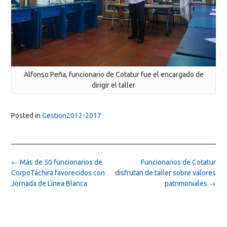
Alfonso Peña, funcionario de Cotatur fue el encargado de
dirigir el taller
Posted in
Gestion2012-2017
Post
←
Más de 50 funcionarios de
Funcionarios de Cotatur
navigation
CorpoTáchira favorecidos con
disfrutan de taller sobre valores
Jornada de Línea Blanca
patrimoniales
→