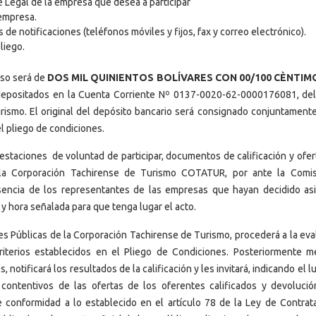
Legal de la empresa que desea a participar
a empresa.
de notificaciones (teléfonos móviles y fijos, fax y correo electrónico).
liego.
eso será de
DOS MIL QUINIENTOS BOLÍVARES CON 00/100 CÈNTIMO
depositados en la Cuenta Corriente Nº 0137-0020-62-0000176081, de
rismo. El original del depósito bancario será consignado conjuntamente
l pliego de condiciones.
staciones de voluntad de participar, documentos de calificación y ofer
e la Corporación Tachirense de Turismo COTATUR, por ante la Comi
encia de los representantes de las empresas que hayan decidido asis
y hora señalada para que tenga lugar el acto.
es Públicas de la Corporación Tachirense de Turismo, procederá a la eva
iterios establecidos en el Pliego de Condiciones. Posteriormente m
notificará los resultados de la calificación y les invitará, indicando el lu
contentivos de las ofertas de los oferentes calificados y devolució
e conformidad a lo establecido en el artículo 78 de la Ley de Contrat