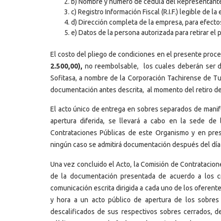
b) Nombre y número de cédula del Representante 
c) Registro Información Fiscal (R.I.F.) legible de l
d) Dirección completa de la empresa, para efectos 
e) Datos de la persona autorizada para retirar el p
El costo del pliego de condiciones en el presente proc
2.500,00),
no reembolsable, los cuales deberán ser 
Sofitasa, a nombre de la Corporación Tachirense de Tu
documentación antes descrita, al momento del retiro de
El acto único de entrega en sobres separados de manife
apertura diferida, se llevará a cabo en la sede d
Contrataciones Públicas de este Organismo y en pres
ningún caso se admitirá documentación después del día 
Una vez concluido el Acto, la Comisión de Contratacion
de la documentación presentada de acuerdo a los cr
comunicación escrita dirigida a cada uno de los oferentes, 
y hora a un acto público de apertura de los sobres 
descalificados de sus respectivos sobres cerrados, d