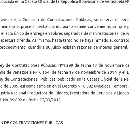
blicada en la Gaceta Oficial de la República Bolivariana de Venezuela N
avés de la Comisión de Contrataciones Públicas, se reserva el der
erminado el procedimiento cuando así lo estime conveniente, sin que p
r el acto único de entrega en sobres separados de manifestaciones de v
 apertura diferida. Así mismo, hasta tanto no se haya firmado el contrat
procedimiento, cuando a su juicio existan razones de interés general,
Ley de Contrataciones Públicas, Nº1.399 de fecha 13 de noviembre d
ariana de Venezuela Nº 6.154 de fecha 19 de noviembre de 2014, y el 
ey de Contrataciones Públicas, publicado en la Gaceta Oficial de la Re
yo de 2009, así como también en el Decreto Nº 8.882 (Medidas Temporal
ndustria Nacional Productora de Bienes, Prestadora de Servicios y Ejecut
ial No. 39.892 de fecha 27/03/2012.
ÓN DE CONTRATACIONES PÚBLICAS