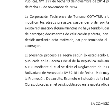
Públicas, Nº1.399 de fecha 13 de noviembre de 2014, pu
de fecha 19 de noviembre de 2014.
La Corporación Tachirense de Turismo COTATUR, a tr
modificar los plazos previstos, suspender o dar por t
exista reclamación alguna mientras no haya tenido luga
de participar, documentos de calificación y oferta, con
decidir mediante acto motivado, dar por terminado el 
aconsejen.
El presente proceso se regirá según lo establecido 
publicada en la Gaceta Oficial de la República Boliv
6.708 mediante el cual se dicta el Reglamento de la L
Bolivariana de Venezuela Nº 39.181 de fecha 19 de ma
la Promoción, Desarrollo, Estimulo e Inclusión de la I
Obras, ubicadas en el país), publicado en la gaceta ofic
LA COMISI