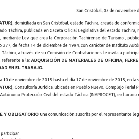
San Cristóbal, 05 de noviembre 
ATUR),
domiciliada en San Cristóbal, estado Táchira, creada de conformi
tado Táchira, publicada en Gaceta Oficial Legislativa del estado Táchira
, mediante Ley que crea la Corporación Tachirense de Turismo , publi
io 277, de fecha 14 de diciembre de 1994, con carácter de Instituto Aut
 Táchira, a través de su Comisión de Contrataciones le invita a particip
referente a la:
ADQUISICIÓN DE MATERIALES DE OFICINA, FERRE
DAD EN EL TRABAJO.
 día 10 de noviembre de 2015 hasta el día 17 de noviembre de 2015, en la
ATUR),
Consultoría Jurídica, ubicada en Pueblo Nuevo, Complejo Ferial 
to Autónomo Protección Civil del estado Táchira (INAPROCET), en horario 
LE Y OBLIGATORIO
una comunicación suscrita por el representante leg
participar.