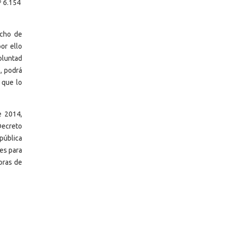
º 6.154
echo de
or ello
oluntad
o, podrá
 que lo
e 2014,
Decreto
pública
es para
oras de