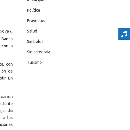
Política
Proyectos
Salud
S (Bs.
l Banco
Simbolos
 con la
Sin categoría
Turismo
ta, con
sión de
tir. En
luación
ediante
gar, día
n a los
aciones