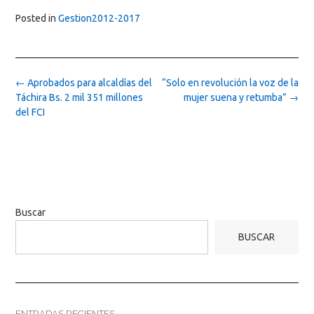
Posted in
Gestion2012-2017
Post
←
Aprobados para alcaldías del
“Solo en revolución la voz de la
navigation
Táchira Bs. 2 mil 351 millones
mujer suena y retumba”
→
del FCI
Buscar
BUSCAR
ENTRADAS RECIENTES