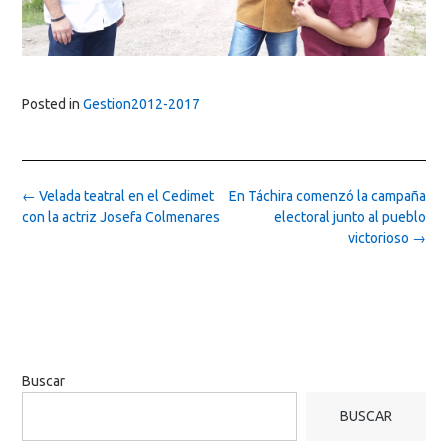
Posted in
Gestion2012-2017
Post
←
Velada teatral en el Cedimet
En Táchira comenzó la campaña
navigation
con la actriz Josefa Colmenares
electoral junto al pueblo
victorioso
→
Buscar
BUSCAR