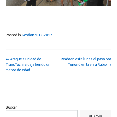
Posted in
Gestion2012-2017
Post
←
Ataque a unidad de
Reabren este lunes el paso por
navigation
TransTáchira deja herido un
Tononó en la vía a Rubio
→
menor de edad
Buscar
BUSCAR