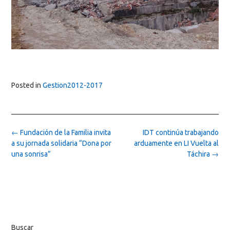
Posted in
Gestion2012-2017
Post
←
Fundación de la Familia invita
IDT continúa trabajando
navigation
a su jornada solidaria “Dona por
arduamente en LI Vuelta al
una sonrisa”
Táchira
→
Buscar