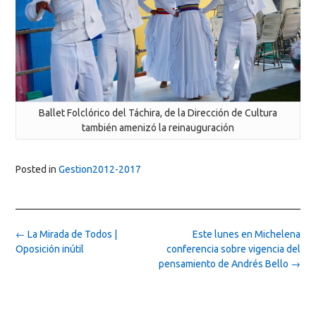
Ballet Folclórico del Táchira, de la Dirección de Cultura
también amenizó la reinauguración
Posted in
Gestion2012-2017
Post
←
La Mirada de Todos |
Este lunes en Michelena
navigation
Oposición inútil
conferencia sobre vigencia del
pensamiento de Andrés Bello
→