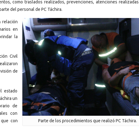
tos, como traslados realizados, prevenciones, atenciones realizadas
parte del personal de PC Táchira.
 relación
narios en
rindar la
ión Civil
alizaron
visión de
el estado
Táchira un
rario de
ales con
s que con
Parte de los procedimientos que realizó PC Táchira.